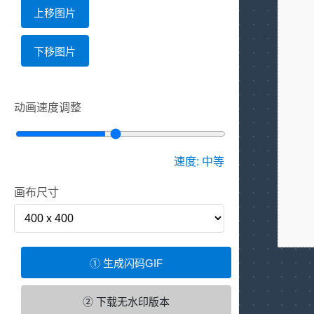
上移图片
下移图片
动画速度调整
速度:
中等
画布尺寸
① 生成闪码GIF
② 下载无水印版本