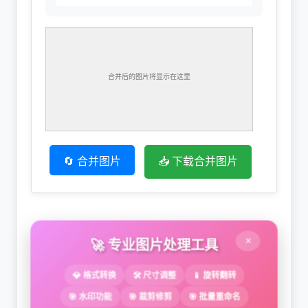
🔄 合并图片
📥 下载合并图片
×
🚀 专业图片处理工具
💎 格式转换
🛠 尺寸调整
📱 旋转翻转
🎯 水印功能
🎯 裁剪修剪
🎯 批量重命名